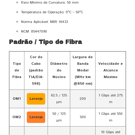
Raio Mínimo de Curvatura: 50 mm
Temperatura de Operação: 0ºC – 50ºC
Norma Aplicável: NBR 14433
NCM: 85447090
Padrão / Tipo de Fibra
Cor do
Largura de
Tipo
Cabo
Diâmetro
Banda
Velocidade e
de
(padrão
do
Modal
Alcance
Fibra
TIA/EIA-
Núcleo
(MHz·km
Máximo
598)
@850 nm)
62,5 / 125
1 Gbps até 275
OM1
Laranja
200
µm
m
50 / 125
1 Gbps até 550
OM2
Laranja
500
µm
m
10 Gbps até