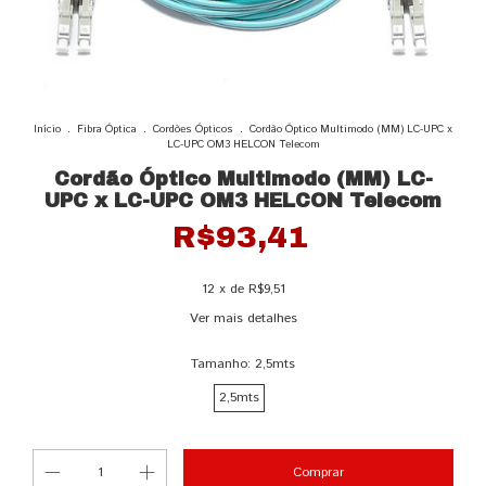
Início
.
Fibra Óptica
.
Cordões Ópticos
.
Cordão Óptico Multimodo (MM) LC-UPC x
LC-UPC OM3 HELCON Telecom
Cordão Óptico Multimodo (MM) LC-
UPC x LC-UPC OM3 HELCON Telecom
R$93,41
12
x de
R$9,51
Ver mais detalhes
Tamanho:
2,5mts
2,5mts