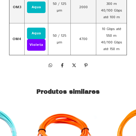
50 / 125
300 m
OM3
Aqua
2000
µm
40/100 Gbps
até 100 m
10 Gbps até
Aqua
50 / 125
550 m
OM4
4700
µm
40/100 Gbps
Violeta
até 150 m
Produtos similares