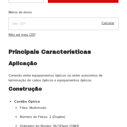
Alterar CEP
Entregas para o CEP:
Meios de envio
Calcular
Não sei meu CEP
Principais Características
Aplicação
Conexão entre equipamentos ópticos ou entre acessórios de
terminação de cabos ópticos e equipamentos ópticos.
Construção
Cordão Óptico
Fibra: Multimodo
Número de Fibras: 2 (Duplex)
Diâmetro do Núcleo: 50/125µm (OM3)