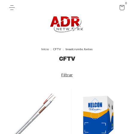
0
Início
.
CFTV
.
breadcrumbs.fontes
CFTV
Filtrar