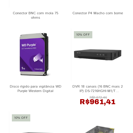
Conector BNC com mola 75
Conector P4 Macho com borne
ohms
10
%
OFF
Disco rígido para vigilância WD
DVR 18 canais (16 BNC mais 2
Purple Western Digital
IP) DS-7216HGHI-M1/T
HIKVISION
R$1.072,46
R$961,41
10
%
OFF