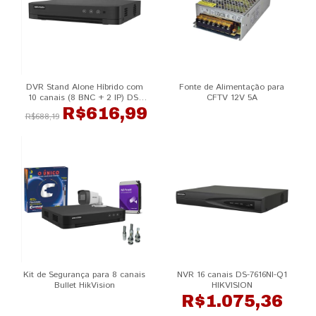
DVR Stand Alone Híbrido com
Fonte de Alimentação para
10 canais (8 BNC + 2 IP) DS-
CFTV 12V 5A
7208HGHI-M1/T HIKVISION
R$616,99
R$688,19
Kit de Segurança para 8 canais
NVR 16 canais DS-7616NI-Q1
Bullet HikVision
HIKVISION
R$1.075,36