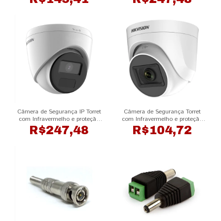
2CE76D0T-EXLPF HIKVISION
HIKVISION
Câmera de Segurança IP Torret
Câmera de Segurança Torret
com Infravermelho e proteção
com Infravermelho e proteção
IP67 Full HD DS-2CD1321G0-I
IP67 Full HD DS-2CE76D0T-
R$247,48
R$104,72
HIKVISION
EXIPF HIKVISION