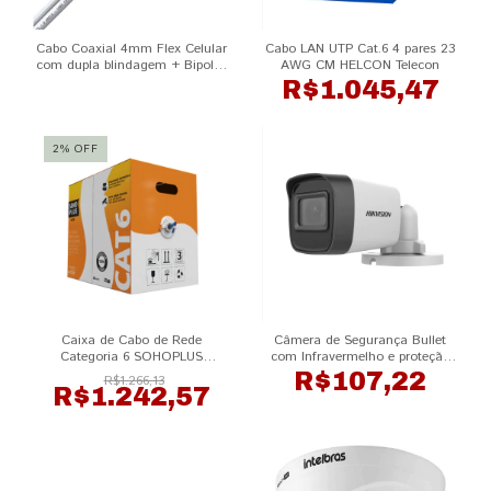
Cabo Coaxial 4mm Flex Celular
Cabo LAN UTP Cat.6 4 pares 23
com dupla blindagem + Bipolar
AWG CM HELCON Telecon
2X26AWG Condutti - 100
R$1.045,47
metros
2
%
OFF
Caixa de Cabo de Rede
Câmera de Segurança Bullet
Categoria 6 SOHOPLUS
com Infravermelho e proteção
Furukawa
IP67 Full HD DS-2CE16D0T-
R$107,22
R$1.266,13
EXIPF HIKVISION
R$1.242,57