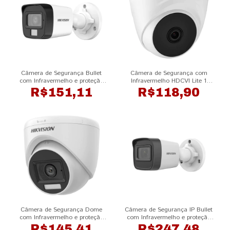
Câmera de Segurança Bullet
Câmera de Segurança com
com Infravermelho e proteção
Infravermelho HDCVI Lite 1
IP67 Full HD Hybrid Light DS-
megapixel VHL 1120 D Intelbras
R$151,11
R$118,90
2CE16D0T-EXLPF HIKVISION
Câmera de Segurança Dome
Câmera de Segurança IP Bullet
com Infravermelho e proteção
com Infravermelho e proteção
IP67 Full HD Hybrid Light DS-
IP67 Full HD DS-2CD1021G0-I
R$145,41
R$247,48