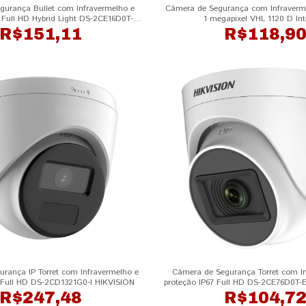
gurança Bullet com Infravermelho e
Câmera de Segurança com Infraverm
 Full HD Hybrid Light DS-2CE16D0T-
1 megapixel VHL 1120 D Int
EXLPF HIKVISION
R$151,11
R$118,9
rança IP Torret com Infravermelho e
Câmera de Segurança Torret com In
7 Full HD DS-2CD1321G0-I HIKVISION
proteção IP67 Full HD DS-2CE76D0T-
R$247,48
R$104,7