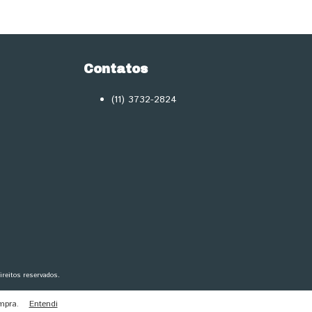
Contatos
(11) 3732-2824
eitos reservados.
mpra.
Entendi