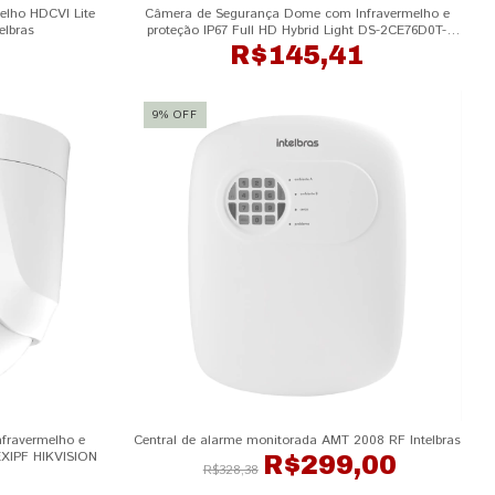
elho HDCVI Lite
Câmera de Segurança Dome com Infravermelho e
elbras
proteção IP67 Full HD Hybrid Light DS-2CE76D0T-
EXLPF HIKVISION
0
R$145,41
9
%
OFF
fravermelho e
Central de alarme monitorada AMT 2008 RF Intelbras
EXIPF HIKVISION
R$299,00
R$328,38
2