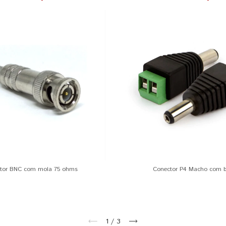
tor BNC com mola 75 ohms
Conector P4 Macho com 
1
/
3