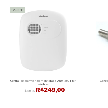
17
%
OFF
Central de alarme não monitorada ANM 2004 MF
Conec
Intelbras
R$249,00
R$300,06