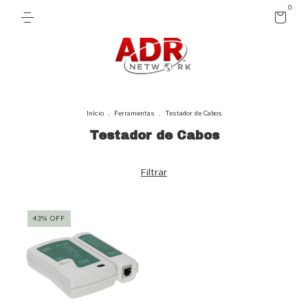
0
Início
.
Ferramentas
.
Testador de Cabos
Testador de Cabos
Filtrar
43
%
OFF