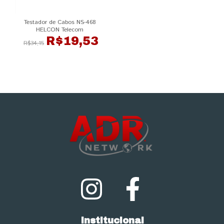
Testador de Cabos NS-468
HELCON Telecom
R$19,53
R$34,15
Institucional