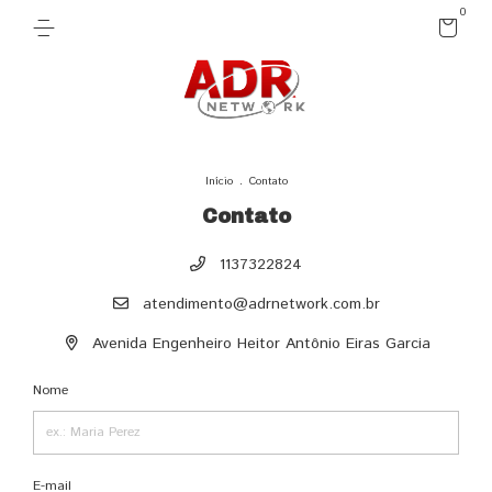
0
Início
.
Contato
Contato
1137322824
atendimento@adrnetwork.com.br
Avenida Engenheiro Heitor Antônio Eiras Garcia
Nome
E-mail