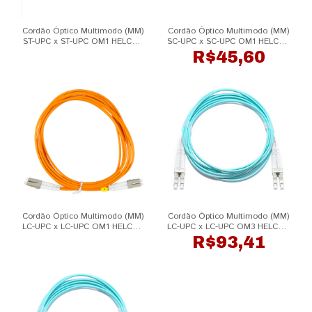
Cordão Óptico Multimodo (MM)
Cordão Óptico Multimodo (MM)
ST-UPC x ST-UPC OM1 HELCON
SC-UPC x SC-UPC OM1 HELCON
Telecom
Telecom
R$45,60
Cordão Óptico Multimodo (MM)
Cordão Óptico Multimodo (MM)
LC-UPC x LC-UPC OM1 HELCON
LC-UPC x LC-UPC OM3 HELCON
Telecom
Telecom
R$93,41