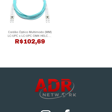
Cordão Óptico Multimodo (MM)
LC-UPC x LC-UPC OM4 HELCON
Telecom
R$102,69