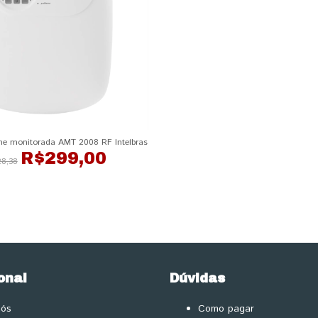
rme monitorada AMT 2008 RF Intelbras
R$299,00
8,38
onal
Dúvidas
nós
Como pagar