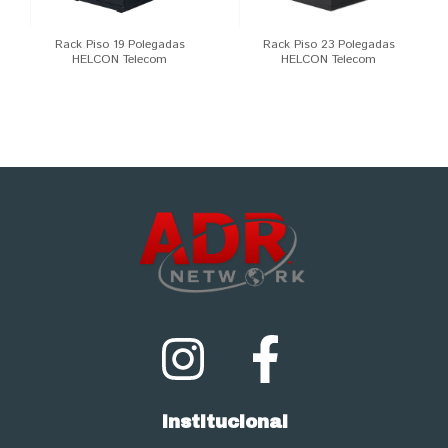
Rack Piso 19 Polegadas
Rack Piso 23 Polegadas
HELCON Telecom
HELCON Telecom
Institucional