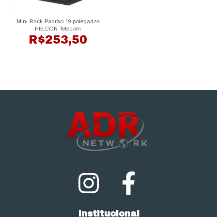
Mini Rack Padrão 19 polegadas
HELCON Telecom
R$253,50
Institucional