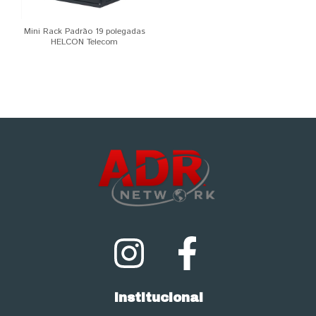
Mini Rack Padrão 19 polegadas
HELCON Telecom
Institucional