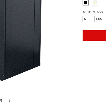
Tamanho:
12US
12US
16US