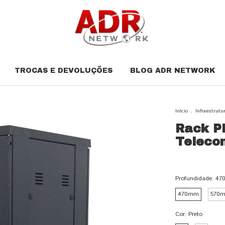
TROCAS E DEVOLUÇÕES
BLOG ADR NETWORK
Início
.
Infraestrutu
Rack P
Teleco
Profundidade:
47
470mm
570
Cor:
Preto