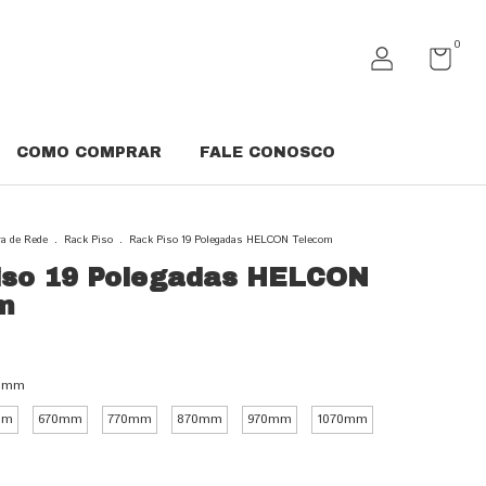
0
COMO COMPRAR
FALE CONOSCO
ra de Rede
.
Rack Piso
.
Rack Piso 19 Polegadas HELCON Telecom
iso 19 Polegadas HELCON
m
0mm
mm
670mm
770mm
870mm
970mm
1070mm