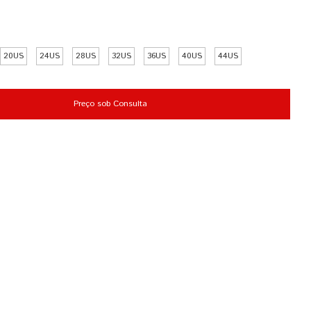
20US
24US
28US
32US
36US
40US
44US